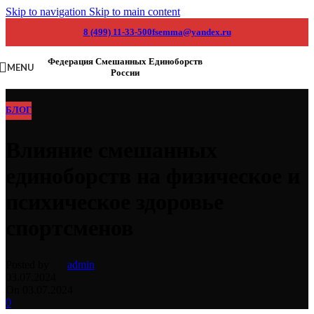
Skip to navigation
Skip to main content
8 (499) 11-33-500
fsemma@yandex.ru
Федерация Смешанных Единоборств
MENU
России
БЛОГ
Влияние смешанных
единоборств на физическое и
психическое здоровье
спортсменов
Posted by
admin
03.07.2024
On 03.07.2024
0