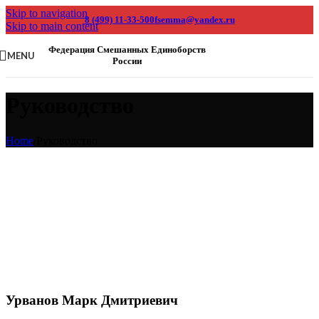
Skip to navigation
8 (499) 11-33-500
fsemma@yandex.ru
Skip to main content
Федерация Смешанных Единоборств
MENU
России
Руководство
Home
/
Руководство
Урванов Марк Дмитриевич