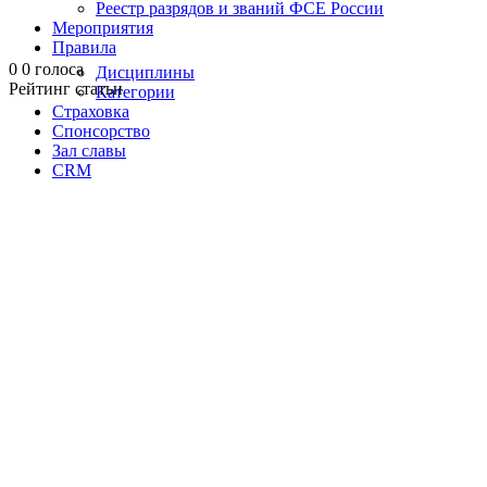
Реестр разрядов и званий ФСЕ России
On 07.02.2023
Мероприятия
0
комментарии
Правила
0
0
голоса
Дисциплины
Рейтинг статьи
Категории
Страховка
Спонсорство
Зал славы
CRM