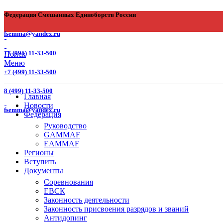
Федерация Смешанных Единоборств России
fsemma@yandex.ru
+7 (995) 11-33-500
Поиск
Меню
+7 (499) 11-33-500
8 (499) 11-33-500
Главная
Новости
fsemma@yandex.ru
Федерация
Новости
Новости Свердловской области
Руководство
GAMMAF
EAMMAF
Регионы
Вступить
Документы
Соревнования
ЕВСК
Законность деятельности
07.02.2023
Законность присвоения разрядов и званий
Антидопинг
Опубликовано
admin