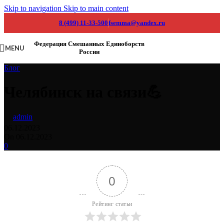
Skip to navigation
Skip to main content
8 (499) 11-33-500
fsemma@yandex.ru
Федерация Смешанных Единоборств
MENU
России
Блог
Челябинск на связи💪
admin
06.12.2023
On 06.12.2023
0
0
Рейтинг статьи