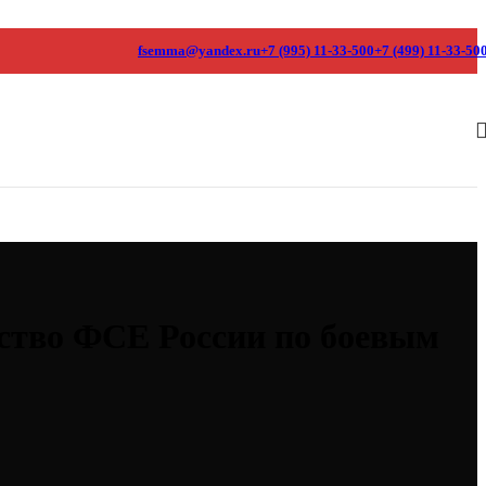
fsemma@yandex.ru
+7 (995) 11-33-500
+7 (499) 11-33-50
нство ФСЕ России по боевым