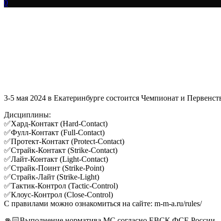
0
3-5 мая 2024 в Екатеринбурге состоится Чемпионат и Первенс
Дисциплины:
✅Хард-Контакт (Hard-Contact)
✅Фулл-Контакт (Full-Contact)
✅Протект-Контакт (Protect-Contact)
✅Страйк-Контакт (Strike-Contact)
✅Лайт-Контакт (Light-Contact)
✅Страйк-Поинт (Strike-Point)
✅Страйк-Лайт (Strike-Light)
✅Тактик-Контрол (Tactic-Control)
✅Клоус-Контрол (Close-Control)
С правилами можно ознакомиться на сайте: m-m-a.ru/rules/
👊🏻Выполнение норматива МС согласно ЕВСК ФСЕ России.