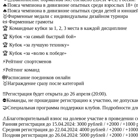
🔥Пояса чемпиона в дивизионе опытных среди взрослых 18+ (п
🔥Пояса чемпиона в дивизионе опытных среди детей и юношей 
🥇Фирменные медали с индивидуальны дизайном турнира
📜 Фирменные грамоты
🏆 Командные кубки за 1, 2, 3 места в каждой дисциплине
🏆 Кубок «за самый быстрый бой»
🏆 Кубок «за лучшую технику»
🏆 Кубок «за «волю к победе»
⚡Рейтинг спортсменов
⚡Рейтинг команд
🌐Расписание поединков онлайн
🥇Награждение сразу после категорий
‼Регистрация будет открыта до 26 апреля (20:00).
⛔Команды, не прошедшие регистрацию к участию, не допуска
🤝Специальная программа поддержки клубов. Подробности для т
⚠Благотворительный взнос на долевое участие в проведении с
Ранняя регистрация до 15.04.2024: 3000 рублей / +2000 / +1000
Средняя регистрация до 22.04.2024: 4000 рублей / +2000 / +100
Поздняя регистрация до 26.04.2024: 5000 рублей / +2000 / +100