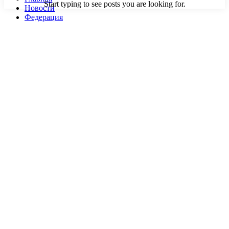
Start typing to see posts you are looking for.
Новости
Федерация
Руководство
GAMMAF
EAMMAF
Регионы
Вступить
Документы
Соревнования
ЕВСК
Законность деятельности
Законность присвоения разрядов и званий
Антидопинг
Реестр разрядов и званий ФСЕ России
Мероприятия
Правила
Дисциплины
Категории
Страховка
Спонсорство
Зал славы
CRM
Sidebar