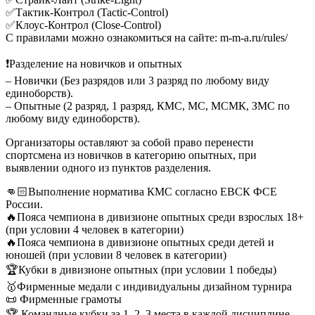
✅Тактик-Контрол (Tactic-Control)
✅Клоус-Контрол (Close-Control)
С правилами можно ознакомиться на сайте: m-m-a.ru/rules/
❗Разделение на новичков и опытных
– Новички (Без разрядов или 3 разряд по любому виду
единоборств).
– Опытные (2 разряд, 1 разряд, КМС, МС, МСМК, ЗМС по
любому виду единоборств).
Организаторы оставляют за собой право перенести
спортсмена из новичков в категорию опытных, при
выявлении одного из пунктов разделения.
👊🏻Выполнение норматива КМС согласно ЕВСК ФСЕ
России.
🔥Пояса чемпиона в дивизионе опытных среди взрослых 18+
(при условии 4 человек в категории)
🔥Пояса чемпиона в дивизионе опытных среди детей и
юношей (при условии 8 человек в категории)
🏆Кубки в дивизионе опытных (при условии 1 победы)
🥇Фирменные медали с индивидуальны дизайном турнира
📜 Фирменные грамоты
🏆 Командные кубки за 1, 2, 3 места в каждой дисциплине.