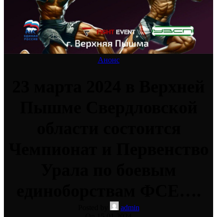
Анонс
23 марта 2024 в Верхней
Пышме Свердловской
области состоится
Чемпионат и Первенство
Урала по боевым
единоборствам ФСЕ….
Posted by
admin
On 15.01.2024