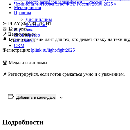
Реестр разрядов и званий ФСЕ России
Чемпионат и Первенство ФСЕ России 26.04.2025
»
Мероприятия
Правила
Дисциплины
🎯 PLAY SMART FIGHT
Категории
📅 12 апреля
Страховка
📍 Первоуральск
Спонсорство
🥊 Турнир по страйк-лайт для тех, кто делает ставку на технику,
Зал славы
CRM
❗Регистрация:
lplink.ru/light-fight2025
🏆 Медали и дипломы
📌 Регистрируйся, если готов сражаться умно и с уважением.
Добавить в календарь
Подробности