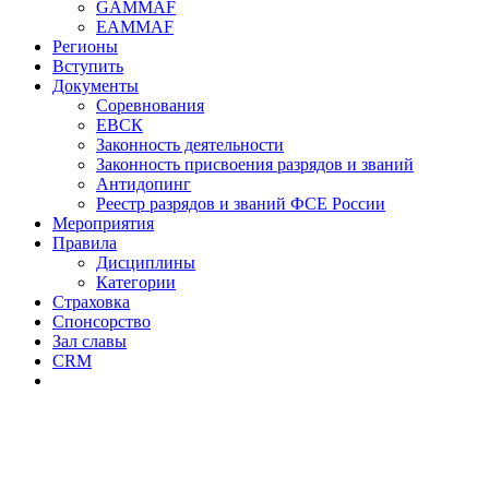
GAMMAF
EAMMAF
Регионы
Вступить
Документы
Соревнования
ЕВСК
Законность деятельности
Законность присвоения разрядов и званий
Антидопинг
Реестр разрядов и званий ФСЕ России
Мероприятия
Правила
Дисциплины
Категории
Страховка
Спонсорство
Зал славы
CRM