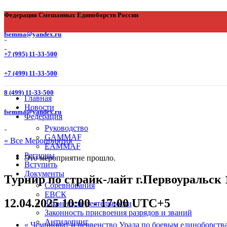
Федерация Смешанных Единоборств России
fsemma@yandex.ru
+7 (995) 11-33-500
+7 (499) 11-33-500
8 (499) 11-33-500
Главная
Новости
fsemma@yandex.ru
Федерация
Руководство
GAMMAF
« Все Мероприятия
EAMMAF
Регионы
Это мероприятие прошло.
Вступить
Документы
Турнир по страйк-лайт г.Первоуральск 1
Соревнования
ЕВСК
12.04.2025 10:00
-
17:00
UTC+5
Законность деятельности
Законность присвоения разрядов и званий
Антидопинг
«
Чемпионат и первенство Урала по боевым единоборств